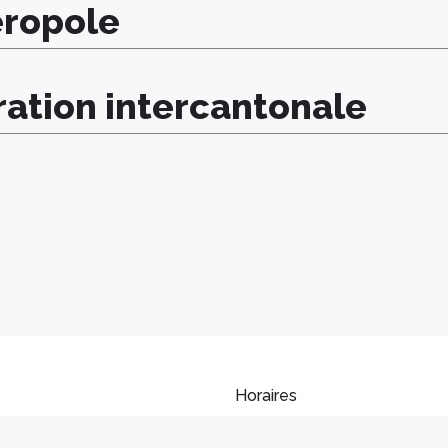
eropole
ration intercantonale
Horaires
 de la Broye
Lundi – Mardi – Jeudi
0 Payerne
8h00 – 11h30 et de 14h00 – 16h