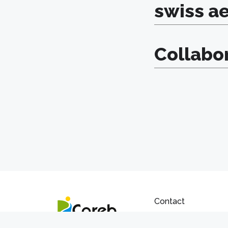
swiss a
Collabo
Contact
Communauté régionale
Rue de Savoie 1 | 153